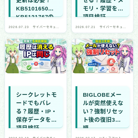
更新は必要？
せる？履歴・メ
KB5101650・
モリ・学習を5
KB5121767の
項目検証
確認方法
2026.07.23
サイバーセキュリ
2026.07.21
サイバーセキュリ
ティ・デジタル安
ティ・デジタル安
全
全
シークレットモ
BIGLOBEメー
ードでもバレ
ルが突然使えな
る？履歴・IP・
い？強制リセッ
保存データを5
ト後の復旧3手
項目検証
順