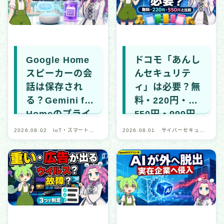
国際・政治関連
全般・レポート
デバイス・ネットワーク
Google Home
ドコモ「あんし
スピーカーの会
んセキュリテ
IoT・スマートデバイス
話は保存され
ィ」は必要？無
ネットワーク・通信
る？Gemini for
料・220円・
ブラウザ・Web
Homeのプライ
550円・999円
アプリ・プラットフォーム
バシー設定5項
を比較
2026.08.02
IoT・スマートデ
2026.08.01
サイバーセキュリ
目
バイス
ティ・デジタル安
セキュリティソフト・ツール
全
CTF（技術学習）
CTF記事一覧