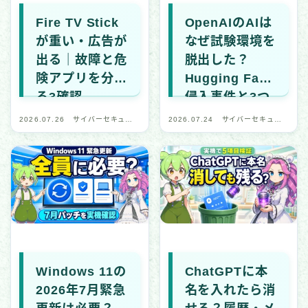
Fire TV Stick
OpenAIのAIは
が重い・広告が
なぜ試験環境を
出る｜故障と危
脱出した？
険アプリを分け
Hugging Face
る3確認
侵入事件と3つ
の対策
2026.07.26
サイバーセキュリ
2026.07.24
サイバーセキュリ
ティ・デジタル安
ティ・デジタル安
全
全
Windows 11の
ChatGPTに本
2026年7月緊急
名を入れたら消