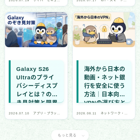
2026.07.19
サイバーセキュリ
2026.07.17
IoT・スマートデ
ティ・デジタル安
バイス
全
Galaxy S26
海外から日本の
Ultraのプライ
動画・ネット銀
バシーディスプ
行を安全に使う
レイとは？のぞ
方法｜日本向け
き見対策と限界
VPNの選び方と
注意点
2026.07.10
アプリ・プラット
2026.06.11
ネットワーク・通
フォーム
信
もっと見る