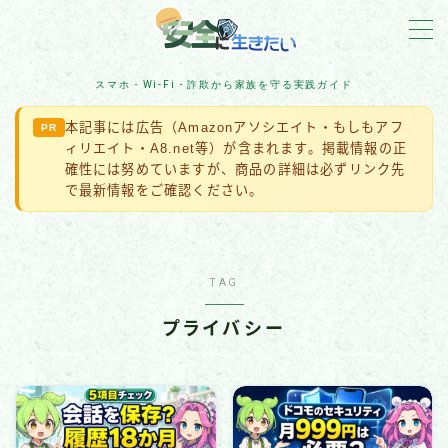
MENU
スマホ・Wi-Fi・詐欺から家族を守る実践ガイド
本記事には広告（Amazonアソシエイト・もしもアフ
PR
詐欺対策
ィリエイト・A8.net等）が含まれます。掲載情報の正
確性には努めていますが、商品の詳細は必ずリンク先
住宅防犯
で最新情報をご確認ください。
アカウント保護
TAG
スマホ・Wi-Fi・IoT
プライバシー
ネット脅威・最新ニュース
企業・組織の被害事例
マルウェア・ランサムウェア