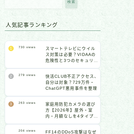
検索
人気記事ランキング
730
views
スマートテレビにウイル
ス対策は必要？VIDAAの
危険性と3つのセキュリテ
ィ設定
279
views
快活CLUB不正アクセス、
自分は対象？729万件・
ChatGPT悪用事件を整理
263
views
家庭用防犯カメラの選び
方【2026年】屋外・室
内・月額なしを4タイプ比
較
204
views
FF14のDDoS攻撃はなぜ