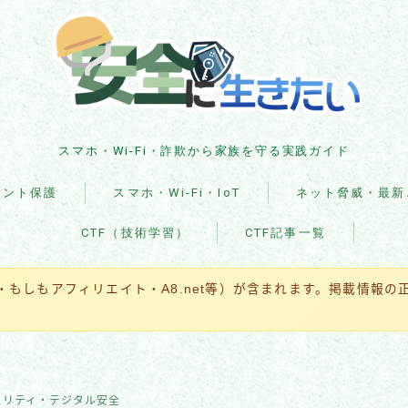
スマホ・Wi-Fi・詐欺から家族を守る実践ガイド
ウント保護
スマホ・Wi-Fi・IoT
ネット脅威・最新
CTF（技術学習）
CTF記事一覧
企業・組織の被害事例
マルウェア・ランサム
ト・もしもアフィリエイト・A8.net等）が含まれます。掲載情報
ア
国際・政治関連
全般・レポート
ュリティ・デジタル安全