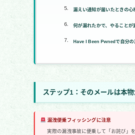
漏えい通知が届いたときの心
何が漏れたかで、やることが
Have I Been Pwnedで
ステップ1：そのメールは本物
漏洩便乗フィッシングに注意
実際の漏洩事故に便乗して「お詫び」