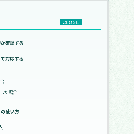
CLOSE
物か確認する
して対応する
場合
洩した場合
BP）の使い方
点