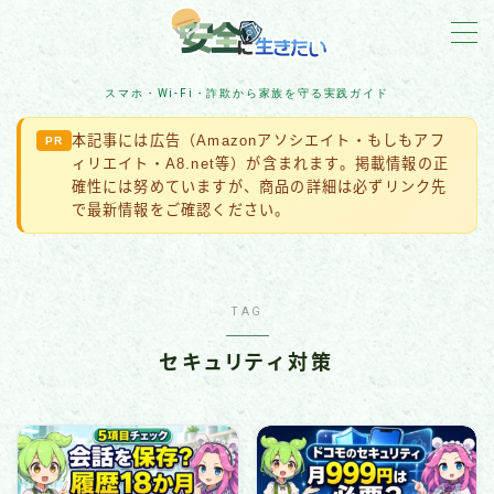
MENU
スマホ・Wi-Fi・詐欺から家族を守る実践ガイド
本記事には広告（Amazonアソシエイト・もしもアフ
PR
詐欺対策
ィリエイト・A8.net等）が含まれます。掲載情報の正
確性には努めていますが、商品の詳細は必ずリンク先
住宅防犯
で最新情報をご確認ください。
アカウント保護
TAG
スマホ・Wi-Fi・IoT
セキュリティ対策
ネット脅威・最新ニュース
企業・組織の被害事例
マルウェア・ランサムウェア