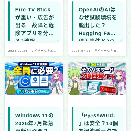
Fire TV Stick
OpenAIのAIは
が重い・広告が
なぜ試験環境を
出る｜故障と危
脱出した？
険アプリを分け
Hugging Face
る3確認
侵入事件と3つ
の対策
2026.07.26
サイバーセキュリ
2026.07.24
サイバーセキュリ
ティ・デジタル安
ティ・デジタル安
全
全
Windows 11の
「P@ssw0rd!
2026年7月緊急
」は安全？10個