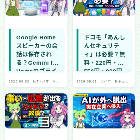
国際・政治関連
全般・レポート
デバイス・ネットワーク
Google Home
ドコモ「あんし
スピーカーの会
んセキュリテ
IoT・スマートデバイス
話は保存され
ィ」は必要？無
ネットワーク・通信
る？Gemini for
料・220円・
ブラウザ・Web
Homeのプライ
550円・999円
アプリ・プラットフォーム
バシー設定5項
を比較
2026.08.02
IoT・スマートデ
2026.08.01
サイバーセキュリ
目
バイス
ティ・デジタル安
セキュリティソフト・ツール
全
CTF（技術学習）
CTF記事一覧