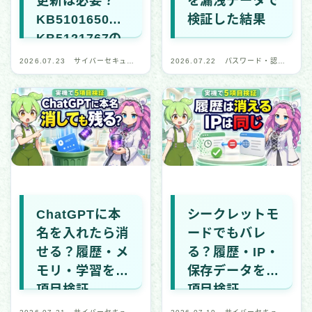
更新は必要？
を漏洩データで
KB5101650・
検証した結果
KB5121767の
確認方法
2026.07.23
サイバーセキュリ
2026.07.22
パスワード・認証
ティ・デジタル安
関連
全
ChatGPTに本
シークレットモ
名を入れたら消
ードでもバレ
せる？履歴・メ
る？履歴・IP・
モリ・学習を5
保存データを5
項目検証
項目検証