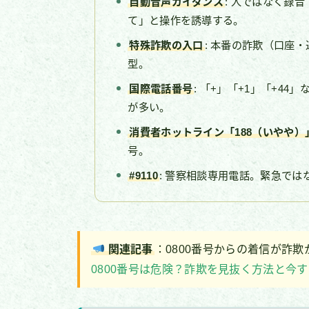
自動音声ガイダンス
: 人ではなく録
て」と操作を誘導する。
特殊詐欺の入口
: 本番の詐欺（口座
型。
国際電話番号
: 「+」「+1」「+4
が多い。
消費者ホットライン「188（いやや）
号。
#9110
: 警察相談専用電話。緊急では
関連記事
：0800番号からの着信が詐
0800番号は危険？詐欺を見抜く方法と今