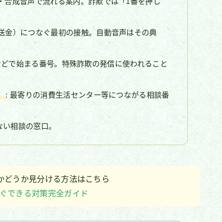
音・合成音声で流れる案内。詐欺では「1番を押し
・送金）につなぐ最初の接触。自動音声はその典
4」などで始まる番号。特殊詐欺の発信に使われること
」
: 最寄りの消費生活センター等につながる相談番
ない相談の窓口。
欺かどうか見分ける方法はこちら
すぐできる対策完全ガイド