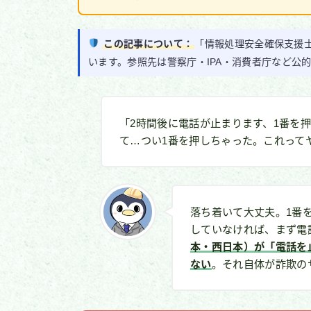
この記事について：
「情報処理安全確保支援士
います。参照先は警察庁・IPA・消費者庁など公
「2時間後に電話が止まります、1番を
て…つい1番を押しちゃった。これって
落ち着いて大丈夫。1番
していなければ、まず電
本・西日本）が「電話を
ない
。それ自体が詐欺の