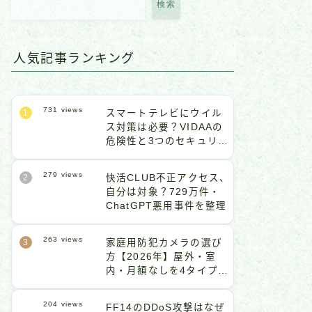
検索
人気記事ランキング
731
views
スマートテレビにウイル
ス対策は必要？VIDAAの
危険性と3つのセキュリテ
ィ設定
279
views
快活CLUB不正アクセス、
自分は対象？729万件・
ChatGPT悪用事件を整理
263
views
家庭用防犯カメラの選び
方【2026年】屋外・室
内・月額なしを4タイプ比
較
204
views
FF14のDDoS攻撃はなぜ