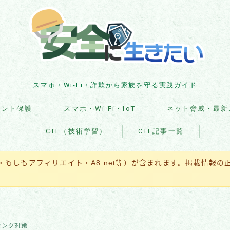
スマホ・Wi-Fi・詐欺から家族を守る実践ガイド
ウント保護
スマホ・Wi-Fi・IoT
ネット脅威・最新
CTF（技術学習）
CTF記事一覧
企業・組織の被害事例
マルウェア・ランサム
ト・もしもアフィリエイト・A8.net等）が含まれます。掲載情報
ア
国際・政治関連
全般・レポート
シング対策