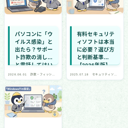
国際・政治関連
全般・レポート
デバイス・ネットワーク
パソコンに「ウ
有料セキュリテ
イルス感染」と
ィソフトは本当
IoT・スマートデバイス
出たら？サポー
に必要？選び方
ネットワーク・通信
ト詐欺の消し方
と判断基準
ブラウザ・Web
と電話してはい
【2026年版】
アプリ・プラットフォーム
けない理由
2026.06.01
詐欺・フィッシン
2025.07.18
セキュリティソフ
グ対策
ト・ツール
セキュリティソフト・ツール
CTF（技術学習）
CTF記事一覧