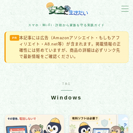
MENU
スマホ・Wi-Fi・詐欺から家族を守る実践ガイド
本記事には広告（Amazonアソシエイト・もしもアフ
PR
詐欺対策
ィリエイト・A8.net等）が含まれます。掲載情報の正
確性には努めていますが、商品の詳細は必ずリンク先
住宅防犯
で最新情報をご確認ください。
アカウント保護
TAG
スマホ・Wi-Fi・IoT
Windows
ネット脅威・最新ニュース
企業・組織の被害事例
マルウェア・ランサムウェア