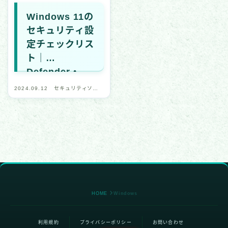
Windows 11の
セキュリティ設
定チェックリス
ト｜
Defender・
SmartScreen
2024.09.12
セキュリティソフ
・ランサムウェ
ト・ツール
ア対策
HOME
Windows
利用規約
プライバシーポリシー
お問い合わせ