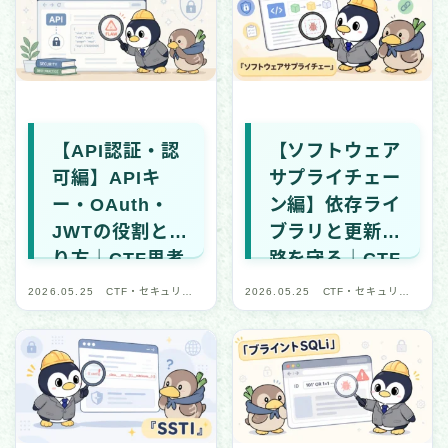
【API認証・認
【ソフトウェア
可編】APIキ
サプライチェー
ー・OAuth・
ン編】依存ライ
JWTの役割と守
ブラリと更新経
り方｜CTF思考
路を守る｜CTF
フレームワーク
思考フレームワ
2026.05.25
CTF・セキュリテ
2026.05.25
CTF・セキュリテ
#35
ーク #34
ィ学習
ィ学習