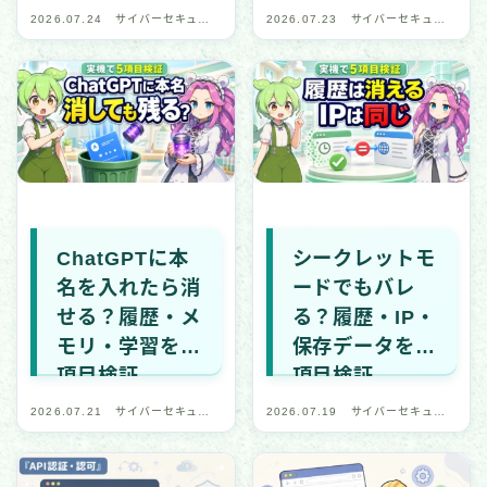
の対策
確認方法
2026.07.24
サイバーセキュリ
2026.07.23
サイバーセキュリ
ティ・デジタル安
ティ・デジタル安
全
全
ChatGPTに本
シークレットモ
名を入れたら消
ードでもバレ
せる？履歴・メ
る？履歴・IP・
モリ・学習を5
保存データを5
項目検証
項目検証
2026.07.21
サイバーセキュリ
2026.07.19
サイバーセキュリ
ティ・デジタル安
ティ・デジタル安
全
全