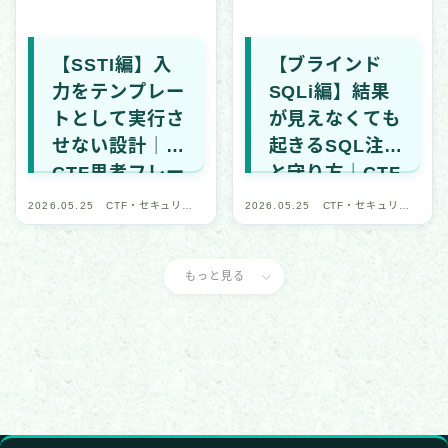
【SSTI編】入
【ブラインド
力をテンプレー
SQLi編】結果
トとして実行さ
が見えなくても
せない設計｜
起きるSQL注入
CTF思考フレー
と守り方｜CTF
ムワーク #33
思考フレームワ
2026.05.25
CTF・セキュリテ
2026.05.25
CTF・セキュリテ
ーク #32
ィ学習
ィ学習
もっと見る