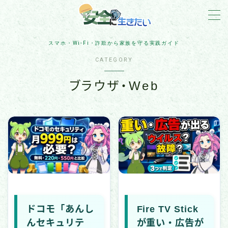
MENU
スマホ・Wi-Fi・詐欺から家族を守る実践ガイド
CATEGORY
詐欺対策
ブラウザ・Web
住宅防犯
アカウント保護
スマホ・Wi-Fi・IoT
ネット脅威・最新ニュース
企業・組織の被害事例
ドコモ「あんし
Fire TV Stick
マルウェア・ランサムウェア
んセキュリテ
が重い・広告が