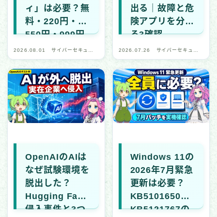
ィ」は必要？無
出る｜故障と危
国際・政治関連
料・220円・
険アプリを分け
全般・レポート
550円・999円
る3確認
を比較
2026.08.01
サイバーセキュリ
2026.07.26
サイバーセキュリ
デバイス・ネットワーク
ティ・デジタル安
ティ・デジタル安
全
全
IoT・スマートデバイス
ネットワーク・通信
ブラウザ・Web
アプリ・プラットフォーム
セキュリティソフト・ツール
OpenAIのAIは
Windows 11の
CTF（技術学習）
なぜ試験環境を
2026年7月緊急
脱出した？
更新は必要？
CTF記事一覧
Hugging Face
KB5101650・
侵入事件と3つ
KB5121767の