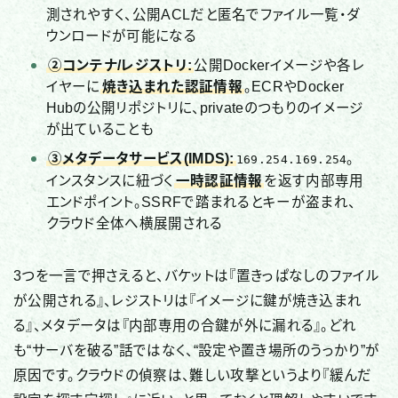
測されやすく、公開ACLだと匿名でファイル一覧・ダ
ウンロードが可能になる
②コンテナ/レジストリ:
公開Dockerイメージや各レ
イヤーに
焼き込まれた認証情報
。ECRやDocker
Hubの公開リポジトリに、privateのつもりのイメージ
が出ていることも
③メタデータサービス(IMDS):
。
169.254.169.254
インスタンスに紐づく
一時認証情報
を返す内部専用
エンドポイント。SSRFで踏まれるとキーが盗まれ、
クラウド全体へ横展開される
3つを一言で押さえると、バケットは『置きっぱなしのファイル
が公開される』、レジストリは『イメージに鍵が焼き込まれ
る』、メタデータは『内部専用の合鍵が外に漏れる』。どれ
も“サーバを破る”話ではなく、“設定や置き場所のうっかり”が
原因です。クラウドの偵察は、難しい攻撃というより『緩んだ