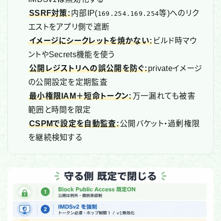
SSRF対策:
内部IP(
等)へのリク
169.254.169.254
エストをアプリ側で遮断
イメージにシークレットを焼かない:
ビルド時マウ
ントやSecrets機能を使う
公開レジストリへの誤公開を防ぐ:
privateイメージ
の公開設定を定期監査
最小権限IAM＋短命トークン:
万一漏れても被害
範囲と時間を限定
CSPMで設定を自動監査:
公開バケット・過剰権限
を継続検知する