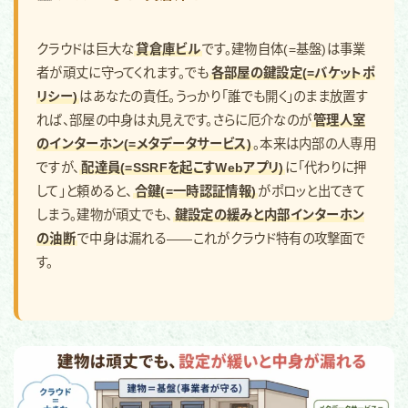
クラウドは巨大な
貸倉庫ビル
です。建物自体(=基盤)は事業
者が頑丈に守ってくれます。でも
各部屋の鍵設定(=バケットポ
リシー)
はあなたの責任。うっかり「誰でも開く」のまま放置す
れば、部屋の中身は丸見えです。さらに厄介なのが
管理人室
のインターホン(=メタデータサービス)
。本来は内部の人専用
ですが、
配達員(=SSRFを起こすWebアプリ)
に「代わりに押
して」と頼めると、
合鍵(=一時認証情報)
がポロッと出てきて
しまう。建物が頑丈でも、
鍵設定の緩みと内部インターホン
の油断
で中身は漏れる——これがクラウド特有の攻撃面で
す。