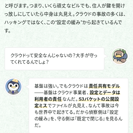
と呼びます。つまり、いくら頑丈なビルでも、住人が鍵を開け
っ放しにしていたら中身は丸見え。クラウドの事故の多くは、
ハッキングではなく、この“設定の緩み”から起きているんで
す。
クラウドって安全なんじゃないの？大手が守っ
てくれてるんでしょ？
基盤は強い。でもクラウドは
責任共有モデル
——基盤はクラウド事業者、
設定とデータは
利用者の責任
なんだ。
S3バケットの公開設
定ミス
でファイルが丸見え、なんて事故は今
も世界中で起きてる。だから偵察側は『設定
の緩み』を、守る側は『既定で閉じる』を見るん
だ。