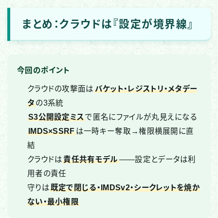
まとめ：クラウドは『設定が境界線』
今回のポイント
クラウドの攻撃面は
バケット・レジストリ・メタデー
タ
の3系統
S3公開設定ミス
で匿名にファイルが丸見えになる
IMDS×SSRF
は一時キー奪取→権限横展開に直
結
クラウドは
責任共有モデル
——設定とデータは利
用者の責任
守りは
既定で閉じる・IMDSv2・シークレットを焼か
ない・最小権限