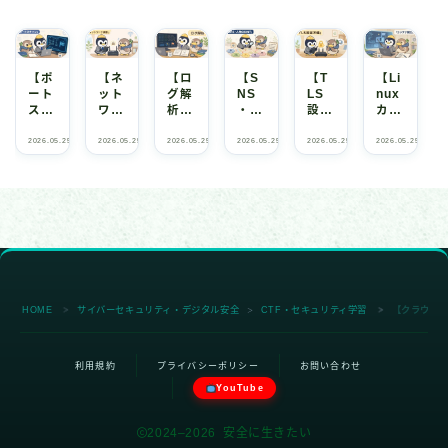
【ポ
【ネ
【ロ
【S
【T
【Li
ート
ット
グ解
NS
LS
nux
スキ
ワー
析
・人
設定
カー
ャン
ク偵
編】
物
不備
ネル
編】
察
Sys
OSI
編】
＆コ
2026.05.25
C
2026.05.25
C
2026.05.25
C
2026.05.25
C
2026.05.25
C
2026.05.25
C
T
T
T
T
T
T
開い
編】
mon
NT
暗号
ンテ
F
F
F
F
F
F
・
・
・
・
・
・
てる
Nm
・
編】
化さ
ナエ
セ
セ
セ
セ
セ
セ
キ
キ
キ
キ
キ
キ
扉を
ap
audi
ハン
れて
スケ
ュ
ュ
ュ
ュ
ュ
ュ
数え
が見
td・
ドル
いて
ープ
リ
リ
リ
リ
リ
リ
テ
テ
テ
テ
テ
テ
る偵
つけ
Eve
名と
も安
編】
ィ
ィ
ィ
ィ
ィ
ィ
学
学
学
学
学
学
察の
る扉
nt
写真
心で
Dirt
習
習
習
習
習
習
作法
と守
Log
から
きな
yPi
｜
り方
を横
像を
い理
pe
CTF
｜
断し
立ち
由と
から
思考
CTF
て攻
上げ
守り
Doc
HOME
サイバーセキュリティ・デジタル安全
CTF・セキュリティ学習
【クラウド資
＞
＞
＞
フレ
思考
撃を
る｜
方｜
ker
ーム
フレ
見抜
CTF
CTF
soc
ワー
ーム
く｜
思考
思考
ket
ク
ワー
CTF
フレ
フレ
まで
利用規約
プライバシーポリシー
お問い合わせ
R02
ク
思考
ーム
ーム
｜
YouTube
#21
フレ
ワー
ワー
CTF
ーム
ク
ク
思考
ワー
#68
#27
フレ
2024–2026 安全に生きたい
ク
ーム