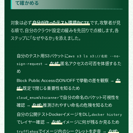
て確かめる
対象は必ず
自分が作ったテスト環境かCTF
です。攻撃者が見
る順で、自分のクラウド設定の緩みを先回りで点検します。各
ステップに「なぜやるか」を添えました。
自分のテスト用S3バケットに
aws s3 ls s3://名前 --no-
→
なぜ:
匿名アクセスの可否を体感するた
sign-request
め
Block Public AccessのON/OFFで挙動の差を観察 →
な
ぜ:
既定で閉じる重要性を知るため
/
で自分の命名のバケット可視性を
cloud_enum
s3scanner
確認 →
なぜ:
推測されやすい命名の危険を知るため
自分の公開テストDockerイメージをDLし
docker history
でレイヤー確認 →
なぜ:
イメージに何が残るか見るため
でイメージ内のシークレットを走査 →
なぜ:
trufflehog