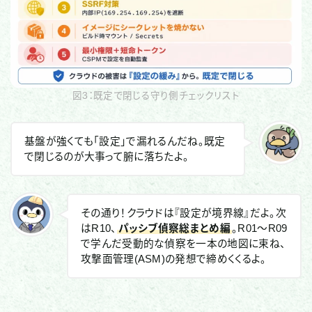
図3：既定で閉じる守り側チェックリスト
基盤が強くても「設定」で漏れるんだね。既定
で閉じるのが大事って腑に落ちたよ。
その通り！クラウドは『設定が境界線』だよ。次
はR10、
パッシブ偵察総まとめ編
。R01〜R09
で学んだ受動的な偵察を一本の地図に束ね、
攻撃面管理(ASM)の発想で締めくくるよ。