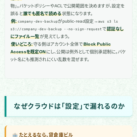
物」。バケットポリシーやACLで公開範囲を決めますが、設定を
誤ると
誰でも匿名で読める
状態になります。
例:
がpublic-read設定→
company-dev-backup
aws s3 ls
で
認証なし
s3://company-dev-backup --no-sign-request
にファイル一覧
が見えてしまう。
使いどころ:
守る側はアカウント全体で
Block Public
Accessを既定ON
にし、公開は例外として個別承認制に。バケ
ット名にも推測されにくい乱数を混ぜます。
なぜクラウドは「設定」で漏れるのか
たとえるなら、貸倉庫ビル