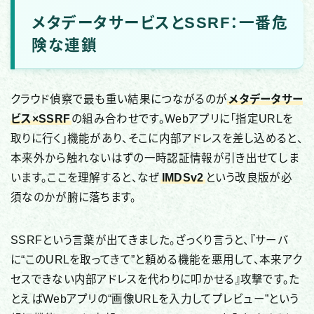
メタデータサービスとSSRF：一番危
険な連鎖
クラウド偵察で最も重い結果につながるのが
メタデータサー
ビス×SSRF
の組み合わせです。Webアプリに「指定URLを
取りに行く」機能があり、そこに内部アドレスを差し込めると、
本来外から触れないはずの一時認証情報が引き出せてしま
います。ここを理解すると、なぜ
IMDSv2
という改良版が必
須なのかが腑に落ちます。
SSRFという言葉が出てきました。ざっくり言うと、『サーバ
に“このURLを取ってきて”と頼める機能を悪用して、本来アク
セスできない内部アドレスを代わりに叩かせる』攻撃です。た
とえばWebアプリの“画像URLを入力してプレビュー”という