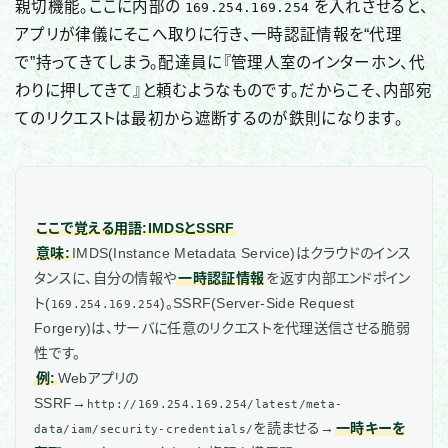
親切機能。ここに内部の
を入れさせると、
169.254.169.254
アプリが律儀にそこへ取りに行き、一時認証情報を“代理
で”持ってきてしまう。配達員に『管理人室のインターホン、代
わりに押してきて』と頼むようなものです。だからこそ、内部宛
てのリクエストは最初から遮断するのが鉄則になります。
ここで覚える用語:IMDSとSSRF
意味:
IMDS(Instance Metadata Service)はクラウドのインス
タンスに、自分の情報や
一時認証情報
を返す内部エンドポイン
ト(
)。SSRF(Server-Side Request
169.254.169.254
Forgery)は、サーバに任意のリクエストを代理送信させる脆弱
性です。
例:
Webアプリの
SSRF→
http://169.254.169.254/latest/meta-
を読ませる→
一時キーを
data/iam/security-credentials/