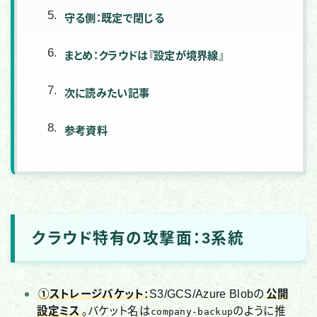
守る側：既定で閉じる
まとめ：クラウドは『設定が境界線』
次に読みたい記事
参考資料
クラウド特有の攻撃面：3系統
①ストレージバケット:
S3/GCS/Azure Blobの
公開
設定ミス
。バケット名は
のように推
company-backup