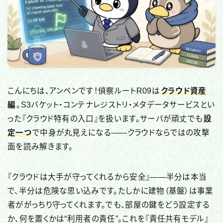
国際・政治関連
全般・レポート
デバイス・ネットワーク
IoT・スマートデバイス
ネットワーク・通信
こんにちは、アンペンです！偵察ルートR09は
クラウド資産
編
。S3バケット・コンテナレジストリ・メタデータサービスとい
ブラウザ・Web
った『クラウド特有の入口』を扱います。サーバが頑丈でも
設
アプリ・プラットフォーム
定一つ
で中身が丸見えになる——クラウドならではの攻撃
セキュリティソフト・ツール
面を読み解きます。
CTF（技術学習）
『クラウドは大手が守ってくれるから安全』——半分は本当
で、半分は危険な思い込みです。たしかに建物（基盤）は事業
CTF記事一覧
者ががっちり守ってくれます。でも、部屋の鍵をどう設定する
か、何を置くかは“利用者の責任”。これを『責任共有モデル』