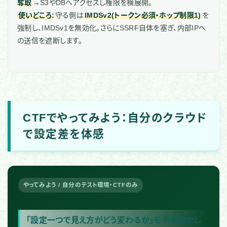
奪取
→S3やDBへアクセスし権限を横展開。
使いどころ:
守る側は
IMDSv2(トークン必須・ホップ制限1)
を
強制し、IMDSv1を無効化。さらにSSRF自体を塞ぎ、内部IPへ
の送信を遮断します。
CTFでやってみよう：自分のクラウド
で設定差を体感
やってみよう / 自分のテスト環境・CTFのみ
「設定一つで見え方がどう変わるか」を手を動かし