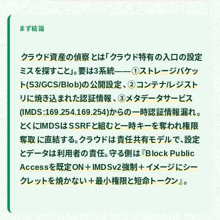
まず結論
クラウド資産の偵察
とは「クラウド特有の入口の設定
ミスを探すこと」。要は3系統——
①ストレージバケッ
ト(S3/GCS/Blob)の公開設定
、
②コンテナ/レジスト
リに焼き込まれた認証情報
、
③メタデータサービス
(IMDS:169.254.169.254)からの一時認証情報漏れ
。
とくにIMDSは
SSRFと組むと一時キーを奪われ権限
奪取
に直結する。クラウドは
責任共有モデル
で、設定
とデータは利用者の責任。守る側は
『Block Public
Accessを既定ON＋IMDSv2強制＋イメージにシー
クレットを焼かない＋最小権限と短命トークン』
。