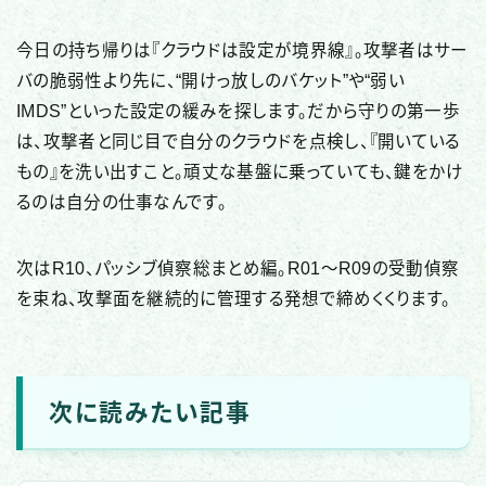
今日の持ち帰りは『クラウドは設定が境界線』。攻撃者はサー
バの脆弱性より先に、“開けっ放しのバケット”や“弱い
IMDS”といった設定の緩みを探します。だから守りの第一歩
は、攻撃者と同じ目で自分のクラウドを点検し、『開いている
もの』を洗い出すこと。頑丈な基盤に乗っていても、鍵をかけ
るのは自分の仕事なんです。
次はR10、パッシブ偵察総まとめ編。R01〜R09の受動偵察
を束ね、攻撃面を継続的に管理する発想で締めくくります。
次に読みたい記事