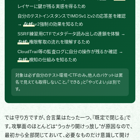
レイヤーに鍵が残る実感を得るため
自分のテストインスタンスでIMDSv1とv2の応答差を確認
→
なぜ:
v2強制の効果を知るため
SSRF練習用CTFでメタデータ読み出しの連鎖を体験 →
なぜ:
権限奪取の流れを理解するため
CloudTrail等の監査ログに自分の操作が残るか確認 →
なぜ:
検知の仕組みを知るため
対象は必ず自分のテスト環境・CTFのみ。他人のバケットは匿
名で見えても取得しないこと。「できる」と「やってよい」は別で
す。
では守り方ですが、合言葉はたった一つ、『既定で閉じる』で
す。攻撃面のほとんどは“うっかり開けっ放し”が原因なので、
最初から全部閉じておいて、必要なものだけ意識して開け