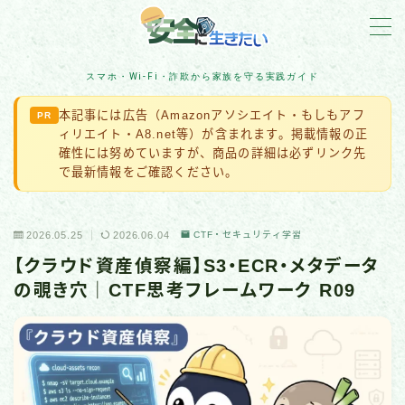
MENU
スマホ・Wi-Fi・詐欺から家族を守る実践ガイド
本記事には広告（Amazonアソシエイト・もしもアフ
PR
詐欺対策
ィリエイト・A8.net等）が含まれます。掲載情報の正
確性には努めていますが、商品の詳細は必ずリンク先
住宅防犯
で最新情報をご確認ください。
アカウント保護
2026.05.25
2026.06.04
CTF・セキュリティ学習
【クラウド資産偵察編】S3・ECR・メタデータ
スマホ・Wi-Fi・IoT
の覗き穴｜CTF思考フレームワーク R09
ネット脅威・最新ニュース
企業・組織の被害事例
マルウェア・ランサムウェア