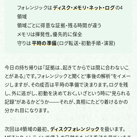
フォレンジックは
ディスク・メモリ・ネット・ログ
の4
領域
領域ごとに得意な証拠・残る時間が違う
メモリは揮発性。優先的に保全
守りは
平時の準備
(ログ転送・初動手順・演習)
今日の持ち帰りは『証拠は、起きてからでは間に合わないこ
とがある』です。フォレンジックと聞くと“事後の解析”をイメー
ジしますが、その成否は平時の準備で決まります。ログを残
し、外に逃がし、初動を決めておく。いざという時に“見られる
記録”があるかどうか——それが、真相にたどり着けるかの
分かれ目になります。
次回は4領域の最初、
ディスクフォレンジック
を扱います。