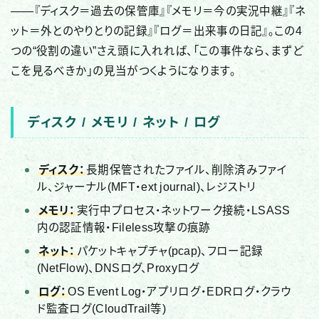
——『ディスク＝過去の保管庫』『メモリ＝今の実況中継』『ネ
ット＝外とのやりとりの記録』『ログ＝出来事の日記』。この4
つの“役割の違い”さえ頭に入れれば、「この事件なら、まずど
こを見るべきか」の見当がつくようになります。
ディスク / メモリ / ネット / ログ
ディスク：
長期保管されたファイル、削除済みファイ
ル、ジャーナル(MFT・ext journal)、レジストリ
メモリ：
実行中プロセス・ネットワーク接続・LSASS
内の認証情報・Fileless攻撃の痕跡
ネット：
パケットキャプチャ(pcap)、フロー記録
(NetFlow)、DNSログ、Proxyログ
ログ：
OS Event Log・アプリログ・EDRログ・クラウ
ド監査ログ(CloudTrail等)