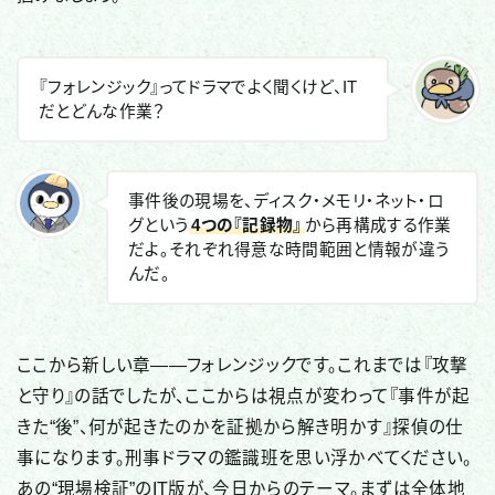
『フォレンジック』ってドラマでよく聞くけど、IT
だとどんな作業？
事件後の現場を、ディスク・メモリ・ネット・ロ
グという
4つの『記録物』
から再構成する作業
だよ。それぞれ得意な時間範囲と情報が違う
んだ。
ここから新しい章——フォレンジックです。これまでは『攻撃
と守り』の話でしたが、ここからは視点が変わって『事件が起
きた“後”、何が起きたのかを証拠から解き明かす』探偵の仕
事になります。刑事ドラマの鑑識班を思い浮かべてください。
あの“現場検証”のIT版が、今日からのテーマ。まずは全体地