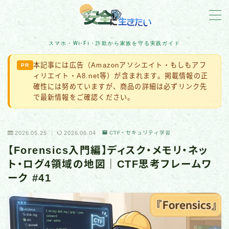
MENU
スマホ・Wi-Fi・詐欺から家族を守る実践ガイド
本記事には広告（Amazonアソシエイト・もしもアフ
PR
詐欺対策
ィリエイト・A8.net等）が含まれます。掲載情報の正
確性には努めていますが、商品の詳細は必ずリンク先
住宅防犯
で最新情報をご確認ください。
アカウント保護
2026.05.25
2026.06.04
CTF・セキュリティ学習
【Forensics入門編】ディスク・メモリ・ネッ
スマホ・Wi-Fi・IoT
ト・ログ4領域の地図｜CTF思考フレームワ
ーク #41
ネット脅威・最新ニュース
企業・組織の被害事例
マルウェア・ランサムウェア