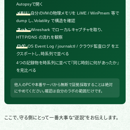
Autopsyで開く
メモリ：
自分のVMの物理メモリを LiME / WinPmem 等で
dump し、Volatility で構造を確認
ネット：
Wireshark でローカルキャプチャを取り、
HTTP/DNS の流れを観察
ログ：
OS Event Log / journalctl / クラウド監査ログ をエ
クスポートし、時系列で並べる
4つの記録物を時系列に並べて『同じ時刻に何があったか』
を見比べる
他人のPCや本番サーバから無断で証拠採取することは絶対
にやめてください。確認は自分のラボの範囲だけです。
ここで、守る側にとって一番大事な“逆説”をお伝えします。