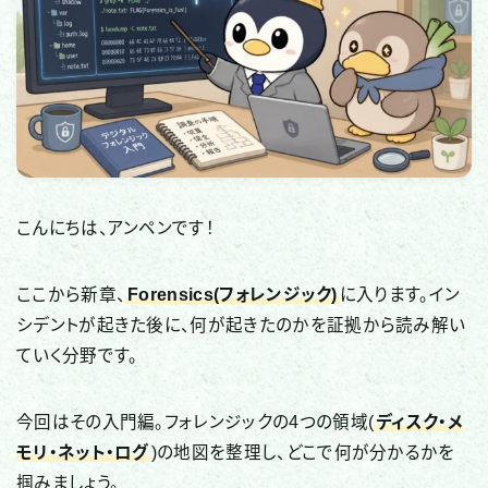
国際・政治関連
全般・レポート
デバイス・ネットワーク
IoT・スマートデバイス
ネットワーク・通信
こんにちは、アンペンです！
ブラウザ・Web
アプリ・プラットフォーム
ここから新章、
Forensics(フォレンジック)
に入ります。イン
セキュリティソフト・ツール
シデントが起きた後に、何が起きたのかを証拠から読み解い
ていく分野です。
CTF（技術学習）
今回はその入門編。フォレンジックの4つの領域(
ディスク・メ
CTF記事一覧
モリ・ネット・ログ
)の地図を整理し、どこで何が分かるかを
掴みましょう。