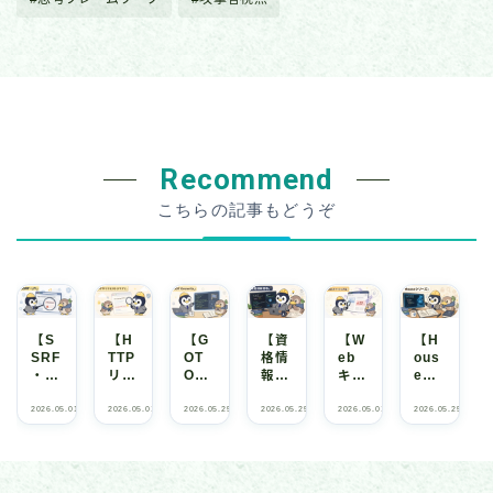
Recommend
こちらの記事もどうぞ
【S
【H
【G
【資
【W
【H
SRF
TTP
OT
格情
eb
ous
・
リク
Ove
報窃
キャ
eシ
LFI
エス
rwri
取
ッシ
リー
編】
トス
te・
編】
ュ汚
ズ
2026.05.01
C
2026.05.01
C
2026.05.25
C
2026.05.25
C
2026.05.01
C
2026.05.25
C
T
T
T
T
T
T
サー
マグ
For
LSA
染
編】
F
F
F
F
F
F
・
・
・
・
・
・
バを
リン
mat
SS
編】
Hou
セ
セ
セ
セ
セ
セ
キ
キ
キ
キ
キ
キ
内側
グ
Stri
・
CD
se
ュ
ュ
ュ
ュ
ュ
ュ
から
編】
ng
SA
Nを
of
リ
リ
リ
リ
リ
リ
テ
テ
テ
テ
テ
テ