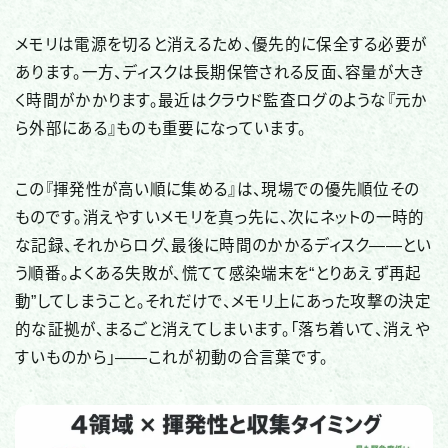
メモリは電源を切ると消えるため、優先的に保全する必要が
あります。一方、ディスクは長期保管される反面、容量が大き
く時間がかかります。最近はクラウド監査ログのような『元か
ら外部にある』ものも重要になっています。
この『揮発性が高い順に集める』は、現場での優先順位その
ものです。消えやすいメモリを真っ先に、次にネットの一時的
な記録、それからログ、最後に時間のかかるディスク——とい
う順番。よくある失敗が、慌てて感染端末を“とりあえず再起
動”してしまうこと。それだけで、メモリ上にあった攻撃の決定
的な証拠が、まるごと消えてしまいます。「落ち着いて、消えや
すいものから」——これが初動の合言葉です。