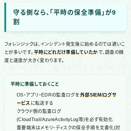
守る側なら、「平時の保全準備」が9
割
フォレンジックは、インシデント発生後に始めるのでは遅いこ
とが多いです。
平時にどれだけ準備していたか
で、調査の精
度と速度が大きく変わります。
平時に準備しておくこと
OS・アプリ・EDRの監査ログを
外部SIEM/ログサ
ービス
に転送する
クラウド側の監査ログ
(CloudTrail/AzureActivityLog等)を必ず有効化
重要端末はメモリ・ディスクの保全手順を文書化(対