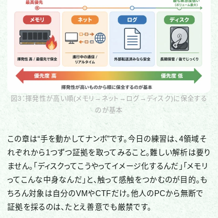
図3：揮発性が高い順(メモリ→ネット→ログ→ディスク)に保全する
のが基本
この章は“手を動かしてナンボ”です。今日の練習は、4領域そ
れぞれから1つずつ証拠を取ってみること。難しい解析は要り
ません。「ディスクってこうやってイメージ化するんだ」「メモリ
ってこんな中身なんだ」と、触って感触をつかむのが目的。も
ちろん対象は自分のVMやCTFだけ。他人のPCから無断で
証拠を採るのは、たとえ善意でも厳禁です。