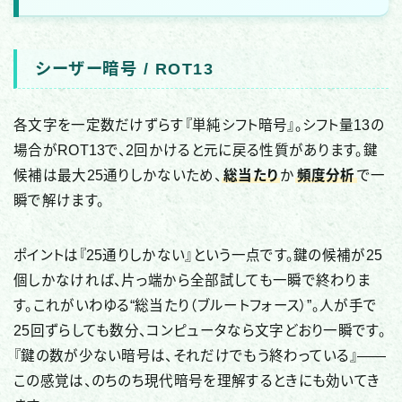
シーザー暗号 / ROT13
各文字を一定数だけずらす『単純シフト暗号』。シフト量13の
場合がROT13で、2回かけると元に戻る性質があります。鍵
候補は最大25通りしかないため、
総当たり
か
頻度分析
で一
瞬で解けます。
ポイントは『25通りしかない』という一点です。鍵の候補が25
個しかなければ、片っ端から全部試しても一瞬で終わりま
す。これがいわゆる“総当たり（ブルートフォース）”。人が手で
25回ずらしても数分、コンピュータなら文字どおり一瞬です。
『鍵の数が少ない暗号は、それだけでもう終わっている』——
この感覚は、のちのち現代暗号を理解するときにも効いてき