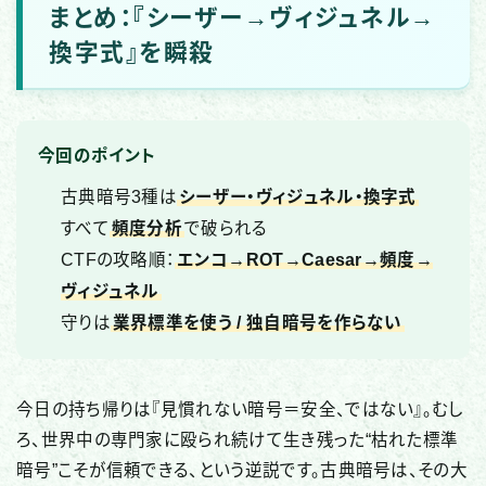
まとめ：『シーザー→ヴィジュネル→
換字式』を瞬殺
今回のポイント
古典暗号3種は
シーザー・ヴィジュネル・換字式
すべて
頻度分析
で破られる
CTFの攻略順：
エンコ→ROT→Caesar→頻度→
ヴィジュネル
守りは
業界標準を使う / 独自暗号を作らない
今日の持ち帰りは『見慣れない暗号＝安全、ではない』。むし
ろ、世界中の専門家に殴られ続けて生き残った“枯れた標準
暗号”こそが信頼できる、という逆説です。古典暗号は、その大