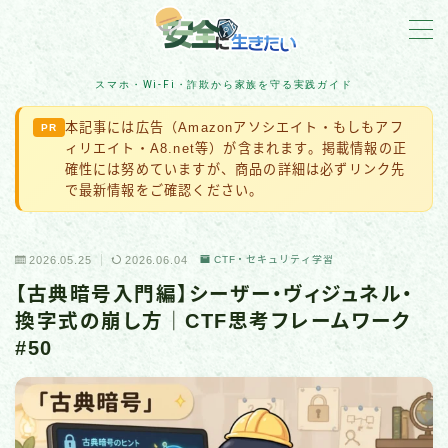
MENU
スマホ・Wi-Fi・詐欺から家族を守る実践ガイド
本記事には広告（Amazonアソシエイト・もしもアフ
PR
詐欺対策
ィリエイト・A8.net等）が含まれます。掲載情報の正
確性には努めていますが、商品の詳細は必ずリンク先
住宅防犯
で最新情報をご確認ください。
アカウント保護
2026.05.25
2026.06.04
CTF・セキュリティ学習
【古典暗号入門編】シーザー・ヴィジュネル・
スマホ・Wi-Fi・IoT
換字式の崩し方｜CTF思考フレームワーク
#50
ネット脅威・最新ニュース
企業・組織の被害事例
マルウェア・ランサムウェア