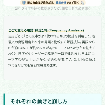
図2：ダイヤル錠の数が違うだけ。頻度分析で必ず開く
ここで覚える用語：頻度分析(Frequency Analysis)
言語ごとに『どの文字がよく使われるか』の統計を利用して、暗
号文の出現頻度を本来の言語と比較する解読技法。英語なら
E が約13%、T が約9%、A が約8%……といった分布を覚えて
おくと、換字式やシーザーの解読が一瞬で進みます。日本語ロ
ーマ字なら『a, i, o』が多く、英語なら『E, T, A, O, I, N』の順、と
覚えるだけでも実戦で役立ちます。
それぞれの動きと崩し方