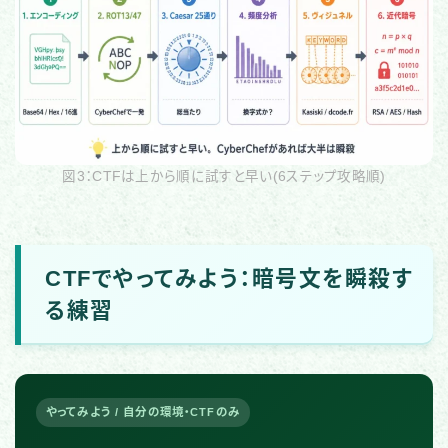
図3：CTFは上から順に試すと早い(6ステップ攻略順)
CTFでやってみよう：暗号文を瞬殺す
る練習
やってみよう / 自分の環境・CTFのみ