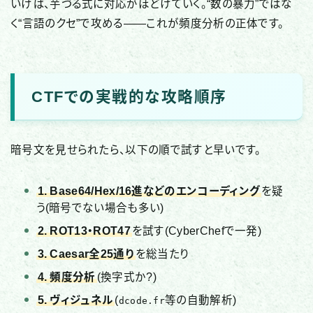
いけば、芋づる式に対応がほどけていく。“数の暴力”ではな
く“言語のクセ”で攻める——これが頻度分析の正体です。
CTFでの実戦的な攻略順序
暗号文を見せられたら、以下の順で試すと早いです。
1. Base64/Hex/16進などのエンコーディング
を疑
う(暗号でない場合も多い)
2. ROT13・ROT47
を試す(CyberChefで一発)
3. Caesar全25通り
を総当たり
4. 頻度分析
(換字式か?)
5. ヴィジュネル
(
等の自動解析)
dcode.fr