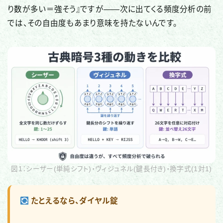
り数が多い＝強そう』ですが——次に出てくる頻度分析の前
では、その自由度もあまり意味を持たないんです。
図1：シーザー(単純シフト)・ヴィジュネル(鍵長付き)・換字式(1対1)
たとえるなら、ダイヤル錠