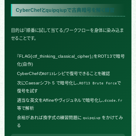
CyberChefとquipqiupで古典暗号を解く練習
目的は『順番に試して当てる』ワークフローを身体に染み込ま
せることです。
『FLAG{ctf_thinking_classical_cipher}』をROT13で暗号
化(自作)
CyberChefの
レシピで復号できることを確認
ROT13
次にCaesarシフト 5 で暗号化し、
で
ROT13 Brute Force
復号を試す
適当な英文をAffineやヴィジュネルで暗号化し、
dcode.fr
等で解析
余裕があれば換字式の練習問題に
をかけてみ
quipqiup
る