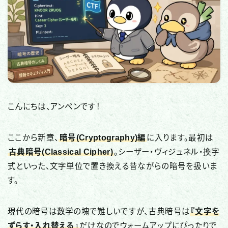
国際・政治関連
全般・レポート
デバイス・ネットワーク
IoT・スマートデバイス
ネットワーク・通信
こんにちは、アンペンです！
ブラウザ・Web
アプリ・プラットフォーム
ここから新章、
暗号(Cryptography)編
に入ります。最初は
セキュリティソフト・ツール
古典暗号(Classical Cipher)
。シーザー・ヴィジュネル・換字
式といった、文字単位で置き換える昔ながらの暗号を扱いま
CTF（技術学習）
す。
CTF記事一覧
現代の暗号は数学の塊で難しいですが、古典暗号は
『文字を
ずらす・入れ替える』
だけなのでウォームアップにぴったりで