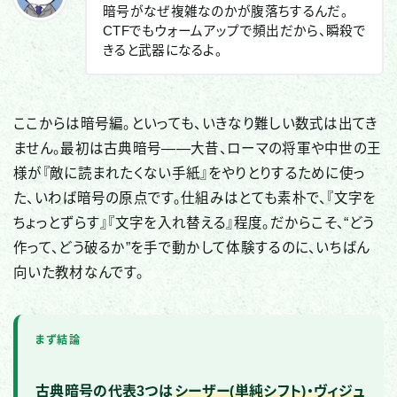
暗号がなぜ複雑なのかが腹落ちするんだ。
CTFでもウォームアップで頻出だから、瞬殺で
きると武器になるよ。
ここからは暗号編。といっても、いきなり難しい数式は出てき
ません。最初は古典暗号——大昔、ローマの将軍や中世の王
様が『敵に読まれたくない手紙』をやりとりするために使っ
た、いわば暗号の原点です。仕組みはとても素朴で、『文字を
ちょっとずらす』『文字を入れ替える』程度。だからこそ、“どう
作って、どう破るか”を手で動かして体験するのに、いちばん
向いた教材なんです。
まず結論
古典暗号の代表3つは
シーザー(単純シフト)・ヴィジュ