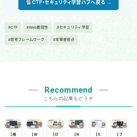
CTF・セキュリティ学習ハブへ戻る →
#CTF
#Web脆弱性
#セキュリティ学習
#思考フレームワーク
#攻撃者視点
Recommend
こちらの記事もどうぞ
【楕
【W
【O
【R
【S
【フ