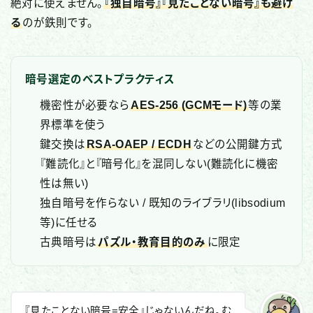
絶対に使えません。
『独自暗号』『見たことない暗号』も避け
る
のが鉄則です。
暗号選定のベストプラクティス
機密性が必要なら
AES-256 (GCMモード)
等の業
界標準を使う
鍵交換は
RSA-OAEP / ECDH
などの公開鍵方式
『難読化』と『暗号化』を混同しない(難読化に機密
性は無い)
独自暗号を作らない / 既知のライブラリ(libsodium
等)に任せる
古典暗号は
パズル・教育目的のみ
に限定
『見たことない暗号=安全』じゃないんだね。む