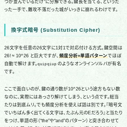
つか並んでいるだけ”に分解できる。鍵長を当てる、というた
った一手で、難攻不落だった城がいっきに崩れるわけです。
換字式暗号 (Substitution Cipher)
26文字を任意の26文字に1対1で対応付ける方式。鍵空間は
26! ≈ 10^26 と巨大ですが、
頻度分析+単語パターン
でほぼ
自動で解けます。
のようなオンラインソルバが有名
quipqiup
です。
ここで面白いのが、鍵の通り数が10^26という途方もない数
なのに、実際にはあっさり解けてしまう、という点です。総当
たりは到底ムリ。でも頻度分析を使えば話は別です。『暗号文
でいちばん多く出てくる文字は、たぶん元のEだろう』と当たり
をつけ、単語の形（“the”や“and”のパターン）と突き合わせて