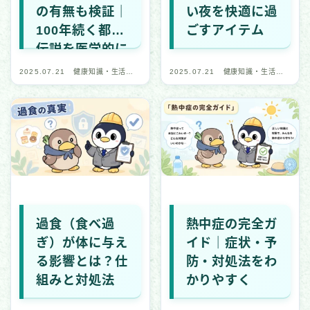
の有無も検証｜
い夜を快適に過
国際・政治関連
100年続く都市
ごすアイテム
全般・レポート
伝説を医学的に
整理
2025.07.21
健康知識・生活習
2025.07.21
健康知識・生活習
デバイス・ネットワーク
慣
慣
IoT・スマートデバイス
ネットワーク・通信
ブラウザ・Web
アプリ・プラットフォーム
セキュリティソフト・ツール
過食（食べ過
熱中症の完全ガ
CTF（技術学習）
ぎ）が体に与え
イド｜症状・予
る影響とは？仕
防・対処法をわ
CTF記事一覧
組みと対処法
かりやすく