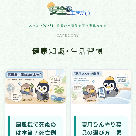
MENU
スマホ・Wi-Fi・詐欺から家族を守る実践ガイド
CATEGORY
詐欺対策
健康知識・生活習慣
住宅防犯
アカウント保護
スマホ・Wi-Fi・IoT
ネット脅威・最新ニュース
企業・組織の被害事例
扇風機で死ぬの
夏用ひんやり寝
マルウェア・ランサムウェア
は本当？死亡例
具の選び方｜暑